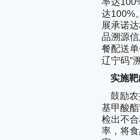
100
率达
100%
达
展承诺达
品溯源信
餐配送单
”
辽宁码
实施靶
鼓励农
基甲酸酯
检出不合
率，将食